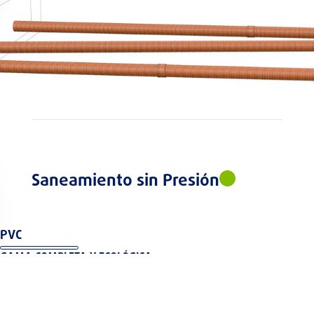
Saneamiento sin Presión
PVC
GAMA COMPLETA Y ECOLÓGICA
COMPACTA UNE EN 1401: Buena combinación de rigidez circunferencial
con flexibilidad
Los tubos de la marca FERSIL en PVC-U de pared compacta, según la