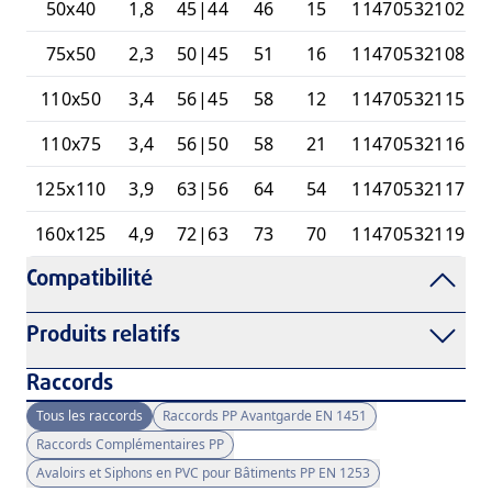
50x40
1,8
45|44
46
15
11470532102
75x50
2,3
50|45
51
16
11470532108
110x50
3,4
56|45
58
12
11470532115
110x75
3,4
56|50
58
21
11470532116
125x110
3,9
63|56
64
54
11470532117
160x125
4,9
72|63
73
70
11470532119
Compatibilité
Produits relatifs
Raccords
Tous les raccords
Raccords PP Avantgarde EN 1451
Raccords Complémentaires PP
Avaloirs et Siphons en PVC pour Bâtiments PP EN 1253