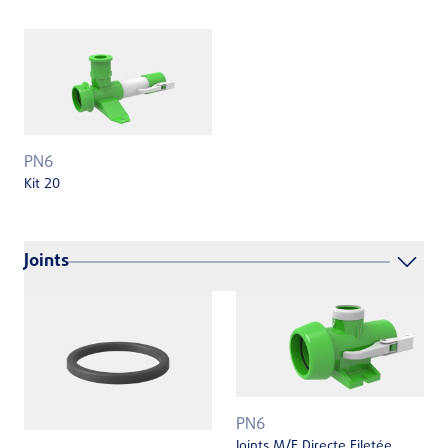
PN6
Kit 20
Joints
PN6
Joints M/F Directe Filetée