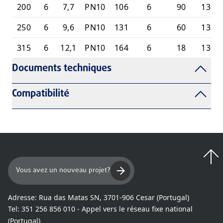
200
6
7,7
PN10
106
6
90
1306
250
6
9,6
PN10
131
6
60
1306
315
6
12,1
PN10
164
6
18
1306
Documents techniques
Compatibilité
Vous avez un nouveau projet?
Adresse:
Rua das Matas SN, 3701-906 Cesar (Portugal)
Tel:
351 256 856 010 - Appel vers le réseau fixe national
(Portugal)