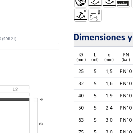
Fácil Manejo e Instalación
Sin Corrosión
Resistência M
Sistem
1
Resistente al Impacto
AFS Aguas Frías Sani
Dimensiones y
0 (SDR 21)
Ø
L
e
PN
(mm)
(mt)
(mm)
(bar)
25
5
1,5
PN10
32
5
1,6
PN10
40
5
1,9
PN10
50
5
2,4
PN10
63
5
3,0
PN10
75
5
3,0
PN10