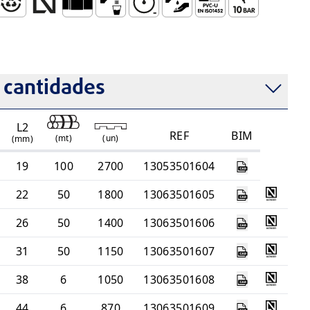
ecânica
a Estanco y Duradero
00% Reciclable
Producto Certificado por AENOR
Embocadura Lisa para Unión de Encolar (TU)
Utilización con Agua para Consumo Hum
Resistente a Altas Presiones
Abastecimiento de Agua
Compatible con Acces
Presión Maxima
tarias
 cantidades
L2
REF
BIM
(
mt
)
(
un
)
(mm)
19
100
2700
13053501604
22
50
1800
13063501605
26
50
1400
13063501606
31
50
1150
13063501607
38
6
1050
13063501608
44
6
870
13063501609