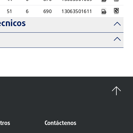
51
6
690
13063501611
cnicos
d
tros
Contáctenos