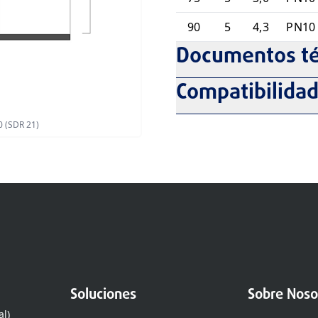
90
5
4,3
PN10
Documentos té
Compatibilida
0 (SDR 21)
Soluciones
Sobre Noso
al)