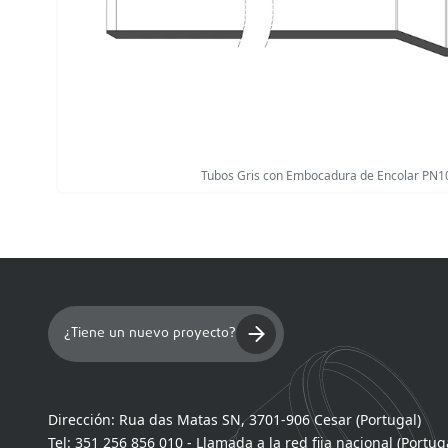
Tubos Gris con Embocadura de Encolar PN1
¿Tiene un nuevo proyecto?
Dirección:
Rua das Matas SN, 3701-906 Cesar (Portugal)
Tel:
351 256 856 010 - Llamada a la red fija nacional (Portug