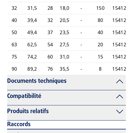
32
31,5
28
18,0
-
150
1541251
40
39,4
32
20,5
-
80
1541251
50
49,4
37
23,5
-
40
1541251
63
62,5
54
27,5
-
20
1541251
75
74,2
60
31,0
-
15
1541251
90
89,2
76
35,5
-
8
1541251
Documents techniques
Compatibilité
Produits relatifs
Raccords