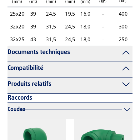
(
un
)
(
un
)
(mm)
(mt)
(mm)
(mm)
(mm)
25x20
39
24,5
19,5
16,0
-
400
1
32x20
39
31,5
24,5
18,0
-
300
1
32x25
43
31,5
24,5
18,0
-
250
1
Documents techniques
Compatibilité
Produits relatifs
Raccords
Coudes