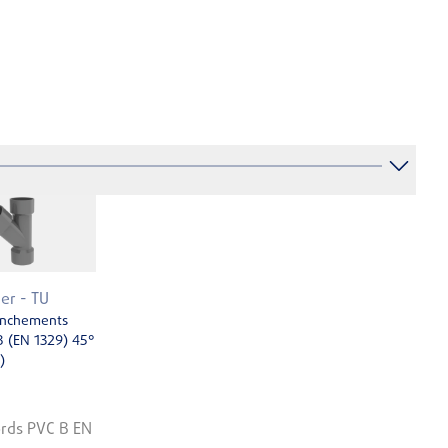
ler - TU
nchements
B (EN 1329) 45°
)
rds PVC B EN