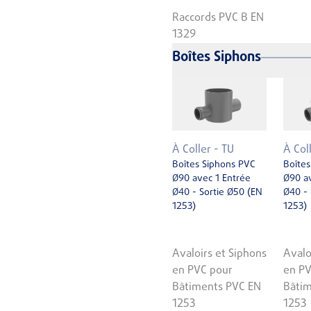
Raccords PVC B EN
1329
Boîtes Siphons
À Coller - TU
À Col
Boîtes Siphons PVC
Boîtes
Ø90 avec 1 Entrée
Ø90 av
Ø40 - Sortie Ø50 (EN
Ø40 - 
1253)
1253)
Avaloirs et Siphons
Avalo
en PVC pour
en PV
Bâtiments PVC EN
Bâtim
1253
1253