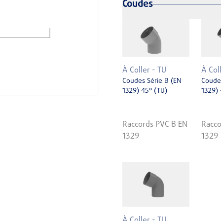
Coudes
À Coller - TU
À Col
Coudes Série B (EN
Coudes
1329) 45° (TU)
1329) 
Raccords PVC B EN
Racco
1329
1329
À Coller - TU