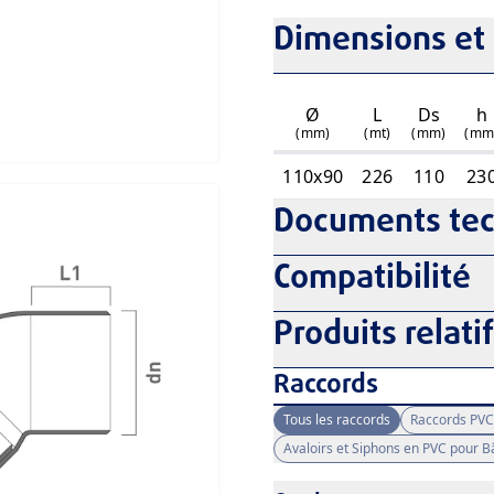
Dimensions et 
Ø
L
Ds
h
(mm)
(mt)
(mm)
(mm
110x90
226
110
23
Documents te
Compatibilité
Produits relati
Raccords
Tous les raccords
Raccords PVC
Avaloirs et Siphons en PVC pour 