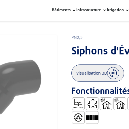
Bâtiments
Infrastructure
Irrigation
PN2,5
Siphons d'Év
Visualisation 3D
Fonctionnalité
Température de Refouleme
Coefficient de Dilata
Utiliser à L’i
Eaux Us
F
100% Recyclable
Pour Assemblage ave