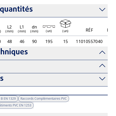
quantités
L2
L1
dn
RÉF
BIM
(
un
)
(
un
)
)
(mm)
(mm)
(mm)
0
48
46
90
195
15
11010557040
chniques
fs
 B EN 1329
Raccords Complémentaires PVC
Bâtiments PVC EN 1253