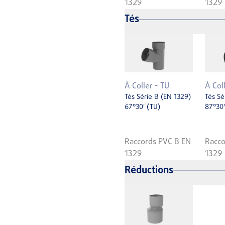
1329
1329
Tés
À Coller - TU
À Col
Tés Série B (EN 1329)
Tés Sé
67°30' (TU)
87°30'
Raccords PVC B EN
Racco
1329
1329
Réductions