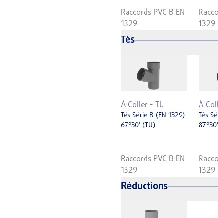
Raccords PVC B EN
Racco
1329
1329
Tés
À Coller - TU
À Col
Tés Série B (EN 1329)
Tés Sé
67°30' (TU)
87°30'
Raccords PVC B EN
Racco
1329
1329
Réductions