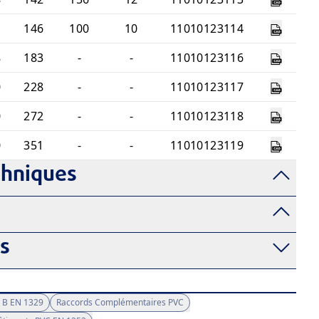
1
146
100
10
11010123114
8
183
-
-
11010123116
0
228
-
-
11010123117
0
272
-
-
11010123118
0
351
-
-
11010123119
chniques
fs
 B EN 1329
Raccords Complémentaires PVC