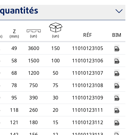
quantités
1
Z
RÉF
BIM
(
un
)
(
un
)
m)
(mm)
2
49
3600
150
11010123105
6
58
1500
100
11010123106
0
68
1200
50
11010123107
6
78
750
75
11010123108
0
95
390
30
11010123109
6
118
260
20
11010123111
6
121
180
15
11010123112
8
142
156
12
11010123113