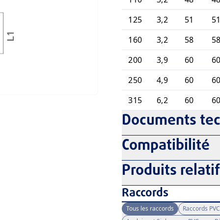
125
3,2
51
5
160
3,2
58
5
200
3,9
60
6
250
4,9
60
6
315
6,2
60
6
Documents te
Compatibilité
Produits relati
Raccords
Tous les raccords
Raccords PVC