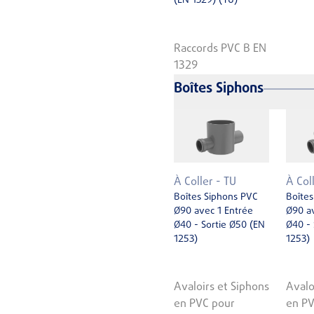
(EN 1329) (TU)
Raccords PVC B EN
1329
Boîtes Siphons
À Coller - TU
À Col
Boîtes Siphons PVC
Boîtes
Ø90 avec 1 Entrée
Ø90 av
Ø40 - Sortie Ø50 (EN
Ø40 - 
1253)
1253)
Avaloirs et Siphons
Avalo
en PVC pour
en PV