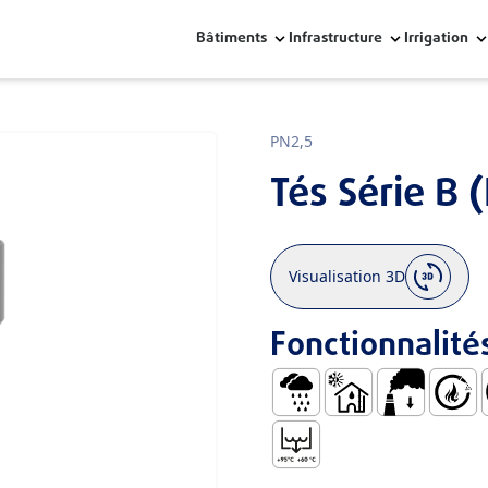
Bâtiments
Infrastructure
Irrigation
PN2,5
Tés Série B 
Visualisation 3D
Fonctionnalité
Eau de Pluie
Eaux Usées Froides e
Faible ÉMiss
Auto.ex
M
Température de Refouleme