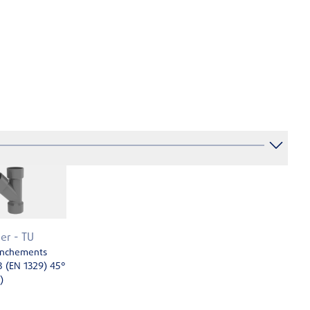
ler - TU
nchements
B (EN 1329) 45°
)