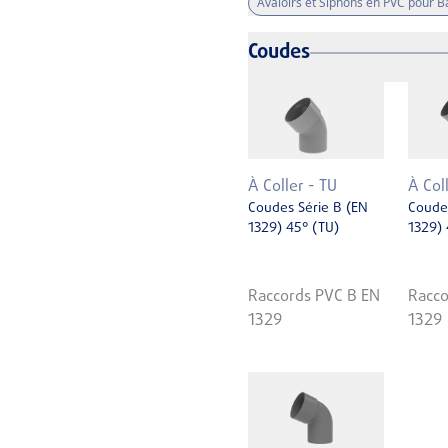
Avaloirs et Siphons en PVC pour 
Coudes
À Coller - TU
À Col
Coudes Série B (EN
Coudes
1329) 45° (TU)
1329) 
Raccords PVC B EN
Racco
1329
1329