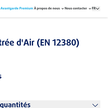
Avantgarde Premium
À propos de nous
Nous contacter
FR
trée d'Air (EN 12380)
s
aible
allation Faciles
che et Durable
quantités