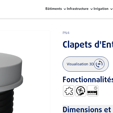
Bâtiments
Infrastructure
Irrigation
PN4
Clapets d'En
Visualisation 3D
Fonctionnalité
Coefficient de Dilatation F
Manipulation et Inst
Système ÉTan
Dimensions et 