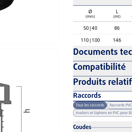
Ø
L
(mm)
(mt)
50|40
86
110|100
146
Documents te
Compatibilité
Produits relati
Raccords
Tous les raccords
Raccords PVC
Avaloirs et Siphons en PVC pour 
Coudes