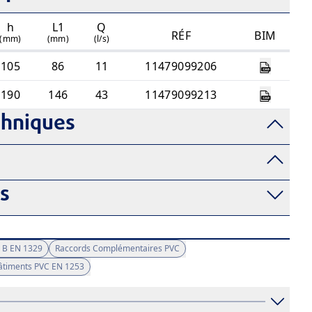
h
L1
Q
RÉF
BIM
(mm)
(mm)
(l/s)
105
86
11
11479099206
190
146
43
11479099213
chniques
fs
 B EN 1329
Raccords Complémentaires PVC
Bâtiments PVC EN 1253