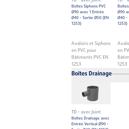
TD - avec Joint
TD - 
Boîtes Siphons PVC
Boîtes
Ø90 avec 1 Entrée
Ø90 av
Ø40 - Sortie Ø50 (EN
Ø40 - 
1253)
1253)
Avaloirs et Siphons
Avalo
en PVC pour
en PV
Bâtiments PVC EN
Bâtim
1253
1253
Boîtes Drainage
TD - avec Joint
Boîtes Drainage avec
Entrée Vertical Ø90 -