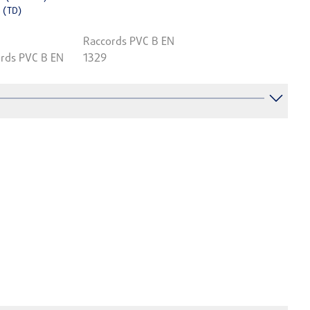
 (TD)
Raccords PVC B EN
rds PVC B EN
1329