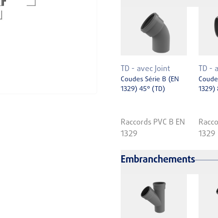
TD - avec Joint
TD - 
Coudes Série B (EN
Coudes
1329) 45° (TD)
1329) 
Raccords PVC B EN
Racco
1329
1329
Embranchements