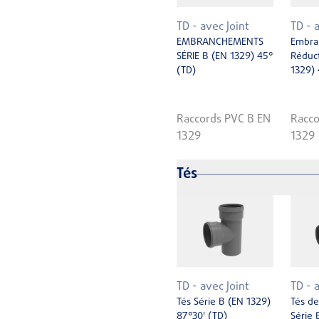
TD - avec Joint
TD - 
EMBRANCHEMENTS
Embra
SÉRIE B (EN 1329) 45°
Réduct
(TD)
1329) 
Raccords PVC B EN
Racco
1329
1329
Tés
TD - avec Joint
TD - 
Tés Série B (EN 1329)
Tés de
87°30' (TD)
Série 