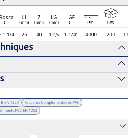
Rosca
L1
Z
LG
GF
R
(
un
)
(
un
)
('')
(mm)
(mm)
(mm)
('')
F 1.1/4
26
40
12,5
1.1/4''
4000
200
11011
chniques
fs
 B EN 1329
Raccords Complémentaires PVC
Bâtiments PVC EN 1253