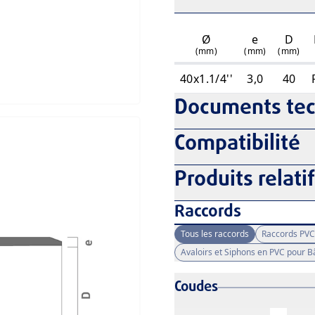
Ø
e
D
(mm)
(mm)
(mm)
40x1.1/4''
3,0
40
Documents te
Compatibilité
Produits relati
Raccords
Tous les raccords
Raccords PVC
Avaloirs et Siphons en PVC pour 
Coudes