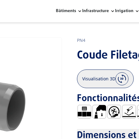
Bâtiments
Infrastructure
Irrigation
PN4
Coude Filet
Visualisation 3D
Fonctionnalité
Union Filetée (UR)
Faible ÉMission de
Manipulation e
Pas de 
R
Dimensions et 