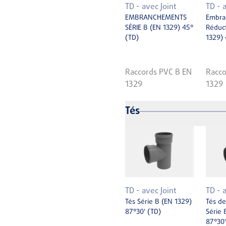
TD - avec Joint
TD - 
EMBRANCHEMENTS
Embra
SÉRIE B (EN 1329) 45°
Réduct
(TD)
1329) 
Raccords PVC B EN
Racco
1329
1329
Tés
TD - avec Joint
TD - 
Tés Série B (EN 1329)
Tés de
87°30' (TD)
Série 
87°30'