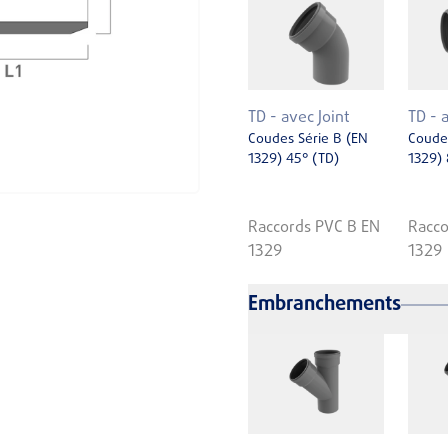
TD - avec Joint
TD - 
Coudes Série B (EN
Coudes
1329) 45° (TD)
1329) 
Raccords PVC B EN
Racco
1329
1329
Embranchements