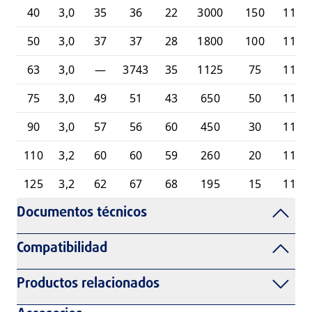
40
3,0
35
36
22
3000
150
1101
50
3,0
37
37
28
1800
100
1101
63
3,0
—
3743
35
1125
75
1101
75
3,0
49
51
43
650
50
1101
90
3,0
57
56
60
450
30
1101
110
3,2
60
60
59
260
20
1101
125
3,2
62
67
68
195
15
1101
Documentos técnicos
Compatibilidad
Productos relacionados