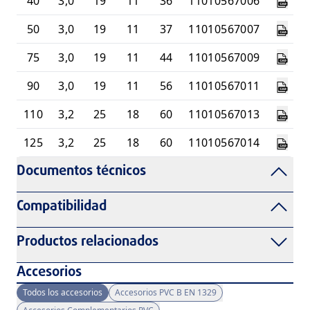
40
3,0
19
11
36
11010567006
50
3,0
19
11
37
11010567007
75
3,0
19
11
44
11010567009
90
3,0
19
11
56
11010567011
110
3,2
25
18
60
11010567013
125
3,2
25
18
60
11010567014
Documentos técnicos
Compatibilidad
Productos relacionados
Accesorios
Todos los accesorios
Accesorios PVC B EN 1329