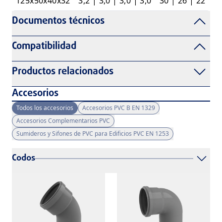
125x50x40x32
3,2 | 3,0 | 3,0 | 3,0
30 | 26 | 22
3
Documentos técnicos
Compatibilidad
Productos relacionados
Accesorios
Todos los accesorios
Accesorios PVC B EN 1329
Accesorios Complementarios PVC
Sumideros y Sifones de PVC para Edificios PVC EN 1253
Codos