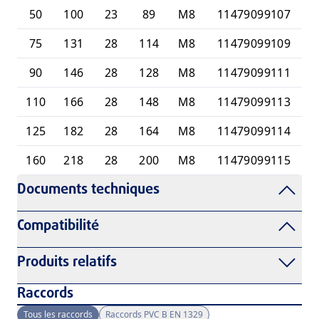
50
100
23
89
M8
11479099107
75
131
28
114
M8
11479099109
90
146
28
128
M8
11479099111
110
166
28
148
M8
11479099113
125
182
28
164
M8
11479099114
160
218
28
200
M8
11479099115
Documents techniques
Compatibilité
Produits relatifs
Raccords
Tous les raccords
Raccords PVC B EN 1329