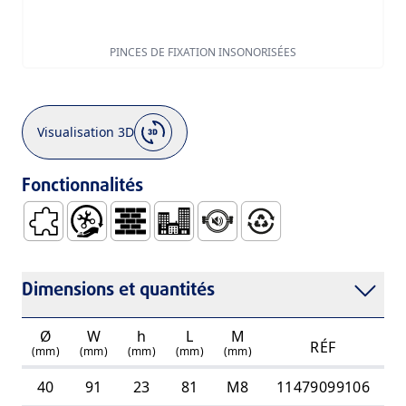
PINCES DE FIXATION INSONORISÉES
Visualisation 3D
Fonctionnalités
Coefficient de Dilatation Faible
Manipulation et Installation Faciles
Construction
Bâtiments Résidentiels
Phonoabsorbent
100% Recyclable
Dimensions et quantités
Ø
W
h
L
M
RÉF
(mm)
(mm)
(mm)
(mm)
(mm)
40
91
23
81
M8
11479099106