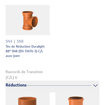
SN4
SN8
Tés de Réduction Duralight
88° SN8 (EN 13476-3) C/L
avec Joint
Raccords de Transition
(C/L) U
Réductions