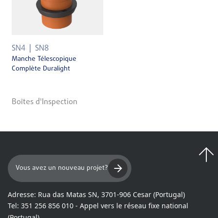
SN4
SN8
Manche Télescopique
Complète Duralight
Boîtes d'Inspection
Vous avez un nouveau projet?
Adresse:
Rua das Matas SN, 3701-906 Cesar (Portugal)
Tel:
351 256 856 010 - Appel vers le réseau fixe national
(Portugal)