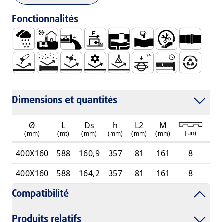
Fonctionnalités
Eau de Pluie
Série U Enterrée à L’extérieur du Bâtiment
Faible Rugosité des Parois Internes
Faible Coefficient de Frottement
Boîte Siphonée o Draine
Ductile
Manipulation et In
Pour Assemb
Pas de Corrosion
Résistance à L’abrasion
Haute Résistance Biologique
Résistance Mécanique
Haute Résistance Chimique
Haute Rigidité Annelair
Système ÉTanche 
100% Recyc
Dimensions et quantités
Ø
L
Ds
h
L2
M
(
(
un
)
(mm)
(mt)
(mm)
(mm)
(mm)
(mm)
400X160
588
160,9
357
81
161
8
400X160
588
164,2
357
81
161
8
Compatibilité
Produits relatifs