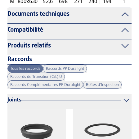
M
800x630
52,6
698
271
240 | 194
1
Documents techniques
Compatibilité
Produits relatifs
Raccords
Tous les raccords
Raccords PP Duralight
Raccords de Transition (C/L) U
Raccords Complémentaires PP Duralight
Boîtes d'Inspection
Joints