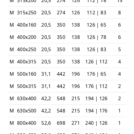
M
315x200
20,5
274
126
112 | 78
15
M
315x250
20,5
274
126
112 | 83
8
M
400x160
20,5
350
138
126 | 65
6
M
400x200
20,5
350
138
126 | 78
6
M
400x250
20,5
350
138
126 | 83
5
M
400x315
20,5
350
138
126 | 112
4
M
500x160
31,1
442
196
176 | 65
4
M
500x315
31,1
442
196
176 | 112
2
M
630x400
42,2
548
215
194 | 126
2
M
630x500
42,2
548
215
194 | 176
1
M
800x400
52,6
698
271
240 | 126
1