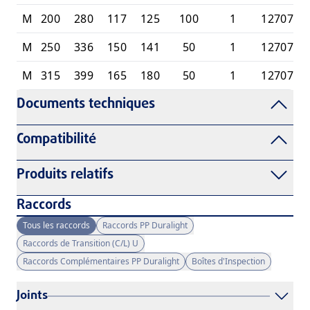
M
200
280
117
125
100
1
1270714
M
250
336
150
141
50
1
1270714
M
315
399
165
180
50
1
1270714
Documents techniques
Compatibilité
Produits relatifs
Raccords
Tous les raccords
Raccords PP Duralight
Raccords de Transition (C/L) U
Raccords Complémentaires PP Duralight
Boîtes d'Inspection
Joints