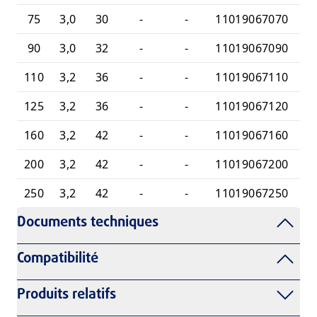
75
3,0
30
-
-
11019067070
90
3,0
32
-
-
11019067090
110
3,2
36
-
-
11019067110
125
3,2
36
-
-
11019067120
160
3,2
42
-
-
11019067160
200
3,2
42
-
-
11019067200
250
3,2
42
-
-
11019067250
Documents techniques
Compatibilité
Produits relatifs