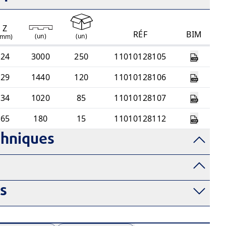
Z
RÉF
BIM
(
un
)
(
un
)
(mm)
24
3000
250
11010128105
29
1440
120
11010128106
34
1020
85
11010128107
65
180
15
11010128112
chniques
fs