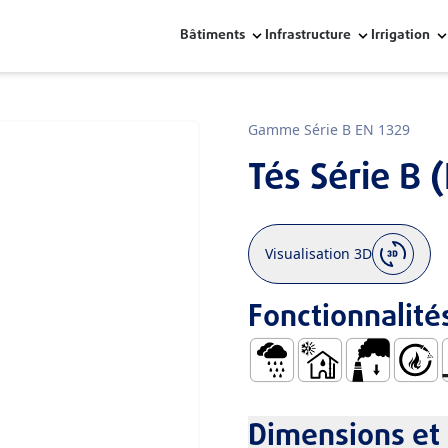
Bâtiments
Infrastructure
Irrigation
Gamme Série B EN 1329
Tés Série B 
Visualisation 3D
Fonctionnalité
Eau de Pluie
Eaux Usées Froides e
Faible ÉMiss
Auto.ex
P
Dimensions et 