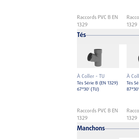
Raccords PVC B EN
Racco
1329
1329
Tés
À Coller - TU
À Col
Tés Série B (EN 1329)
Tés Sé
67°30' (TU)
87°30'
Raccords PVC B EN
Racco
1329
1329
Manchons