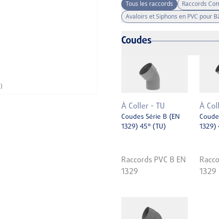
Tous les raccords
Raccords Co
Avaloirs et Siphons en PVC pour 
Coudes
)
À Coller - TU
À Col
Coudes Série B (EN
Coudes
1329) 45° (TU)
1329) 
Raccords PVC B EN
Racco
1329
1329