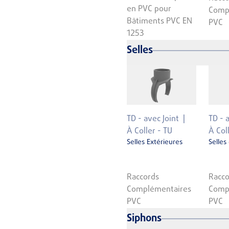
en PVC pour
Comp
Bâtiments PVC EN
PVC
1253
Selles
TD - avec Joint
TD - 
À Coller - TU
À Col
Selles Extérieures
Selles
Raccords
Racco
Complémentaires
Comp
PVC
PVC
Siphons