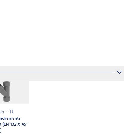
ler - TU
nchements
B (EN 1329) 45°
)