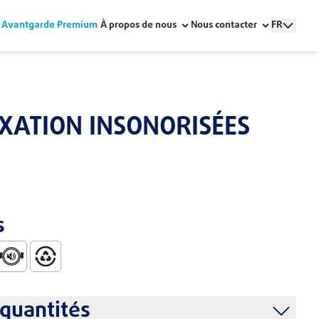
Avantgarde Premium
À propos de nous
Nous contacter
FR
IXATION INSONORISÉES
s
aible
allation Faciles
ts Résidentiels
Phonoabsorbent
100% Recyclable
quantités