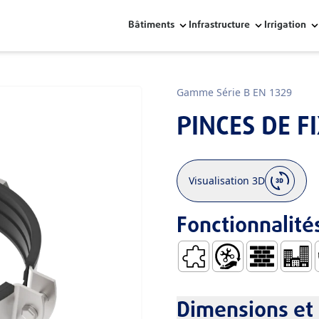
Bâtiments
Infrastructure
Irrigation
Gamme Série B EN 1329
PINCES DE F
Visualisation 3D
Fonctionnalité
Coefficient de Dilatation F
Manipulation et Inst
Construction
Bâtimen
Dimensions et 