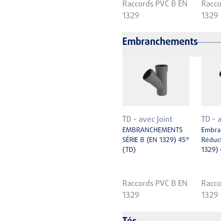
Raccords PVC B EN
Racco
1329
1329
Embranchements
TD - avec Joint
TD - 
EMBRANCHEMENTS
Embra
SÉRIE B (EN 1329) 45°
Réduct
(TD)
1329) 
Raccords PVC B EN
Racco
1329
1329