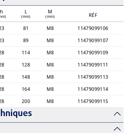
h
L
M
RÉF
mm)
(mm)
(mm)
23
81
M8
11479099106
23
89
M8
11479099107
28
114
M8
11479099109
28
128
M8
11479099111
28
148
M8
11479099113
28
164
M8
11479099114
28
200
M8
11479099115
chniques