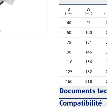
Ø
W
(mm)
(mm)
(
40
91
ES
50
100
75
131
90
146
110
166
125
182
160
218
Documents te
Compatibilité