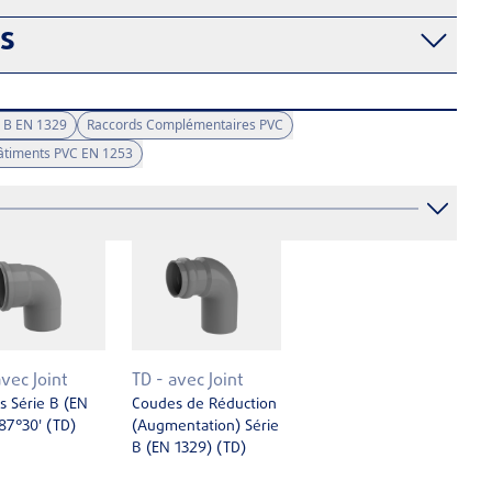
fs
 B EN 1329
Raccords Complémentaires PVC
Bâtiments PVC EN 1253
avec Joint
TD - avec Joint
 Série B (EN
Coudes de Réduction
87°30' (TD)
(Augmentation) Série
B (EN ­1329) (TD)