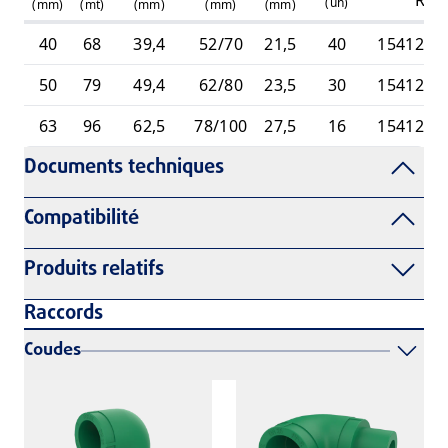
(
un
)
(mm)
(mt)
(mm)
(mm)
(mm)
40
68
39,4
52/70
21,5
40
1541258
50
79
49,4
62/80
23,5
30
1541258
63
96
62,5
78/100
27,5
16
1541258
Documents techniques
Compatibilité
Produits relatifs
Raccords
Coudes