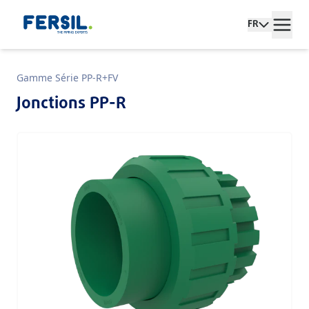
FR
Gamme Série PP-R+FV
Jonctions PP-R