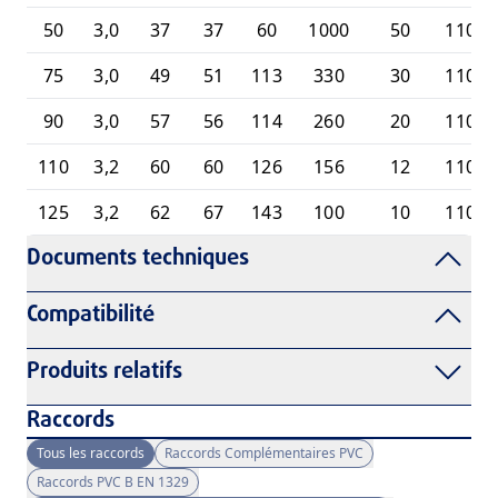
50
3,0
37
37
60
1000
50
11010
75
3,0
49
51
113
330
30
11010
90
3,0
57
56
114
260
20
11010
110
3,2
60
60
126
156
12
11010
125
3,2
62
67
143
100
10
11010
Documents techniques
Compatibilité
Produits relatifs
Raccords
Tous les raccords
Raccords Complémentaires PVC
Raccords PVC B EN 1329