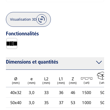
Visualisation 3D
Fonctionnalités
Avec Joint Torique à Lèvre (TD)
Dimensions et quantités
Ø
e
L2
L1
Z
(
un
)
(
un
)
(mm)
(mm)
(mm)
(mm)
(mm)
40x32
3,0
33
36
46
1500
50
50x40
3,0
35
37
53
1000
50