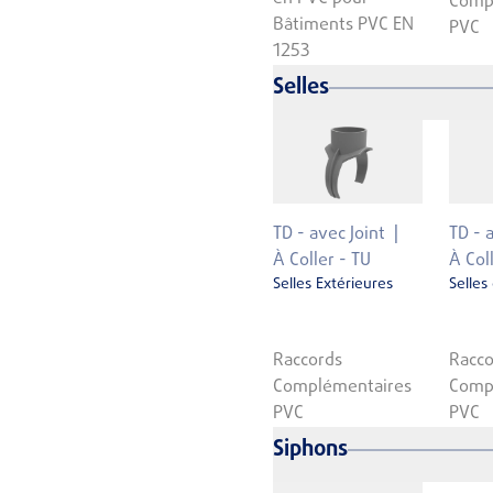
Comp
Bâtiments PVC EN
PVC
1253
Selles
TD - avec Joint
TD - 
À Coller - TU
À Col
Selles Extérieures
Selles
Raccords
Racco
Complémentaires
Comp
PVC
PVC
Siphons