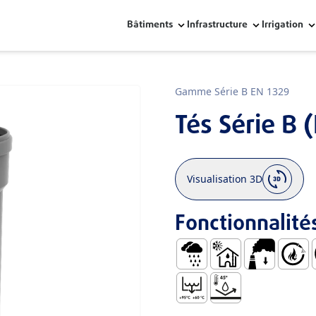
Bâtiments
Infrastructure
Irrigation
Gamme Série B EN 1329
Tés Série B 
Visualisation 3D
Fonctionnalité
Eau de Pluie
Eaux Usées Froides e
Faible ÉMiss
Auto.ex
M
Température de Refouleme
Résistant aux Temp