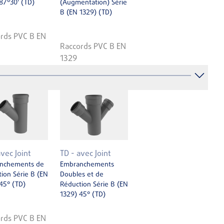
87°30' (TD)
(Augmentation) Série
B (EN ­1329) (TD)
rds PVC B EN
Raccords PVC B EN
1329
avec Joint
TD - avec Joint
nchements de
Embranchements
ion Série B (EN
Doubles et de
45° (TD)
Réduction Série B (EN
1329) 45° (TD)
rds PVC B EN