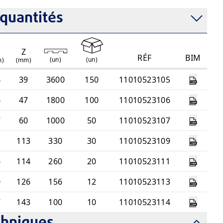
quantités
1
Z
RÉF
BIM
(
un
)
(
un
)
m)
(mm)
4
39
3600
150
11010523105
6
47
1800
100
11010523106
7
60
1000
50
11010523107
1
113
330
30
11010523109
6
114
260
20
11010523111
0
126
156
12
11010523113
7
143
100
10
11010523114