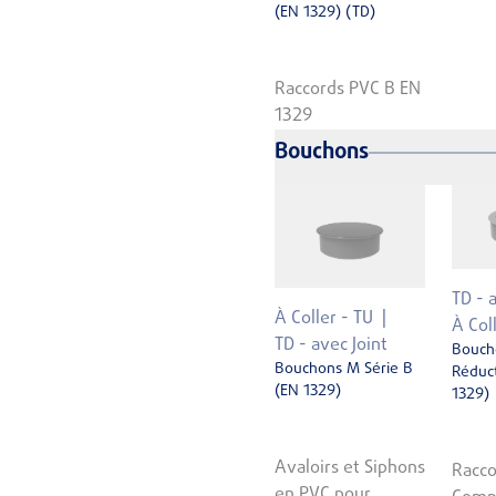
(EN 1329) (TD)
Raccords PVC B EN
1329
Bouchons
TD - 
À Coller - TU
À Col
TD - avec Joint
Bouch
Bouchons M Série B
Réduct
(EN 1329)
1329)
Avaloirs et Siphons
Racco
en PVC pour