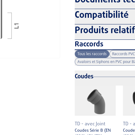
Documents te
Compatibilité
Produits relati
Raccords
Tous les raccords
Raccords PVC
Avaloirs et Siphons en PVC pour 
Coudes
TD - avec Joint
TD - 
Coudes Série B (EN
Coudes