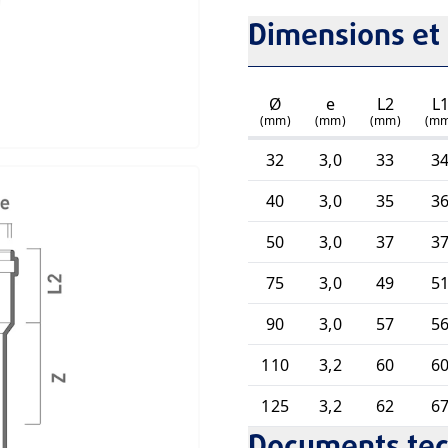
Dimensions et 
Ø
e
L2
L
(mm)
(mm)
(mm)
(m
32
3,0
33
3
40
3,0
35
3
50
3,0
37
3
75
3,0
49
5
90
3,0
57
5
110
3,2
60
6
125
3,2
62
6