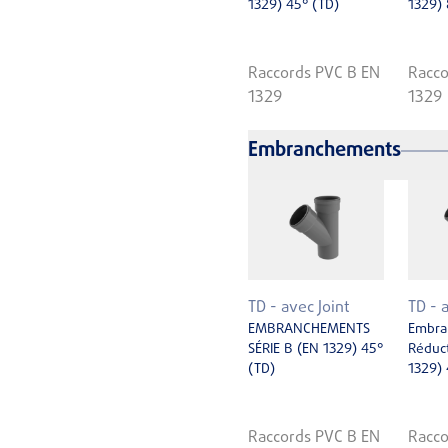
1329) 45° (TD)
1329) 
Raccords PVC B EN
Racco
1329
1329
Embranchements
TD - avec Joint
TD - 
EMBRANCHEMENTS
Embra
SÉRIE B (EN 1329) 45°
Réduct
(TD)
1329) 
Raccords PVC B EN
Racco