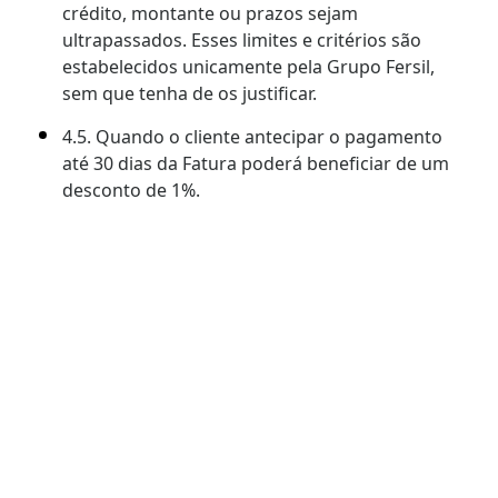
crédito, montante ou prazos sejam
ultrapassados. Esses limites e critérios são
estabelecidos unicamente pela Grupo Fersil,
sem que tenha de os justificar.
4.5. Quando o cliente antecipar o pagamento
até 30 dias da Fatura poderá beneficiar de um
desconto de 1%.
4.6. A Grupo Fersil reserva-se no direito de
debitar juros de mora em conformidade com a
legislação em vigor.
5. RESPONSABILIDADE POR
DEFEITOS/RECLAMAÇÕES
5.1. Só serão aceites devoluções se previamente