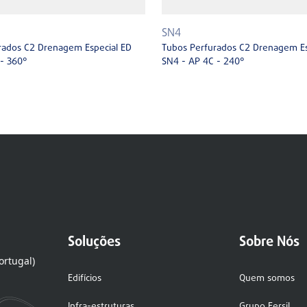
SN4
rados C2 Drenagem Especial ED
Tubos Perfurados C2 Drenagem Es
- 360°
SN4 - AP 4C - 240°
Soluções
Sobre Nós
ortugal)
Edifícios
Quem somos
Infra-estruturas
Grupo Fersil