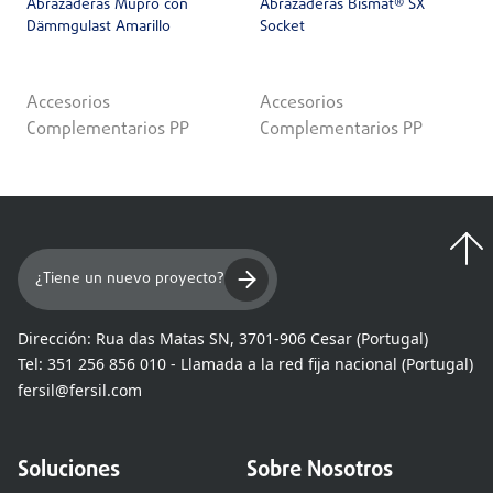
Abrazaderas Müpro con
Abrazaderas Bismat® SX
Dämmgulast Amarillo
Socket
Accesorios
Accesorios
Complementarios PP
Complementarios PP
¿Tiene un nuevo proyecto?
Dirección:
Rua das Matas SN, 3701-906 Cesar (Portugal)
Tel:
351 256 856 010 - Llamada a la red fija nacional (Portugal)
fersil@fersil.com
Soluciones
Sobre Nosotros