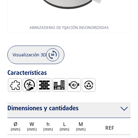
ABRAZADERAS DE FIJACIÓN INSONORIZADAS
Visualización 3D
Características
Bajo Coeficiente de Dilatación
Fácil Manejo e Instalación
Construcción
Edificios Residenciales
Phonoabsorbente
100% Reciclable
Dimensiones y cantidades
Ø
W
h
L
M
REF
(mm)
(mm)
(mm)
(mm)
(mm)