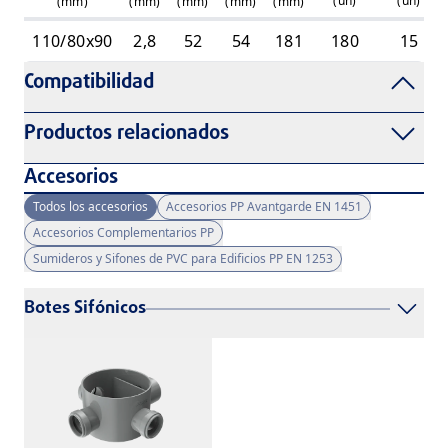
(
un
)
(
un
)
(mm)
(mm)
(mm)
(mm)
(mm)
110/80x90
2,8
52
54
181
180
15
Compatibilidad
Productos relacionados
Accesorios
Todos los accesorios
Accesorios PP Avantgarde EN 1451
Accesorios Complementarios PP
Sumideros y Sifones de PVC para Edificios PP EN 1253
Botes Sifónicos