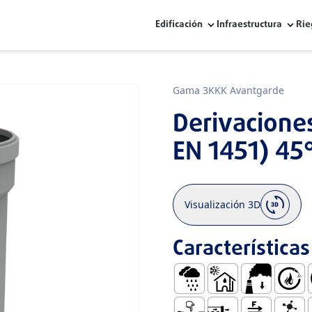
Edificación
Infraestructura
Rie
Gama 3KKK Avantgarde
Derivacione
EN 1451) 45
Visualización 3D
Características
Aguas Pluviales
Serie Fría
Baja Emisión
Autoext
F