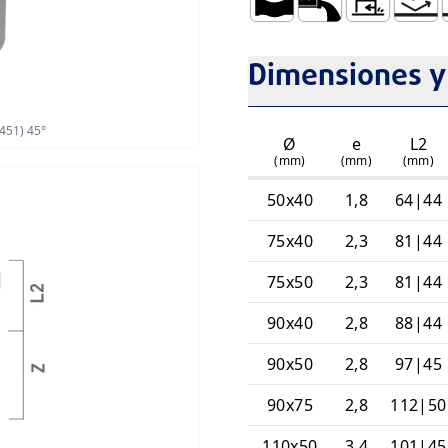
Dúctil
Baja Rugosidad de l
Coeficiente de
Resiste
R
Dimensiones y
451) 45°
Ø
e
L2
(mm)
(mm)
(mm)
50x40
1,8
64|44
75x40
2,3
81|44
75x50
2,3
81|44
90x40
2,8
88|44
90x50
2,8
97|45
90x75
2,8
112|50
110x50
3,4
101|45