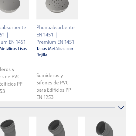
oabsorbente
Phonoabsorbente
51
EN 1451
ium EN 1451
Premium EN 1451
Metálicas Lisas
Tapas Metálicas con
Rejilla
eros y
Sumideros y
es de PVC
Sifones de PVC
Edificios PP
para Edificios PP
253
EN 1253