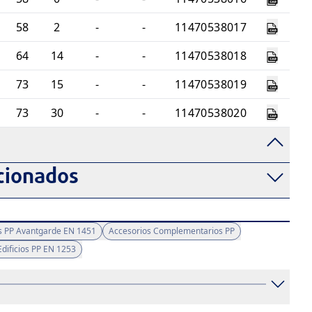
58
2
-
-
11470538017
64
14
-
-
11470538018
73
15
-
-
11470538019
73
30
-
-
11470538020
d
cionados
s PP Avantgarde EN 1451
Accesorios Complementarios PP
dificios PP EN 1253