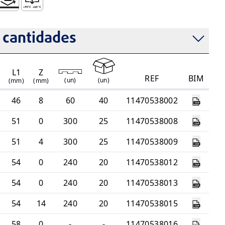
a Pared Interna
 Fricción Bajo
ncia Biológica Elevada
esistencia Química Elevada
Temperatura de Descarga Intermitente
 cantidades
L1
Z
REF
BIM
(
un
)
(
un
)
(mm)
(mm)
46
8
60
40
11470538002
51
0
300
25
11470538008
51
4
300
25
11470538009
54
0
240
20
11470538012
54
0
240
20
11470538013
54
14
240
20
11470538015
58
0
-
-
11470538016