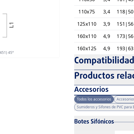
110x75
3,4
118|50
125x110
3,9
151|56
160x110
4,9
173|56
160x125
4,9
193|63
451) 45°
Compatibilida
Productos rela
Accesorios
Todos los accesorios
Accesorio
Sumideros y Sifones de PVC para E
Botes Sifónicos