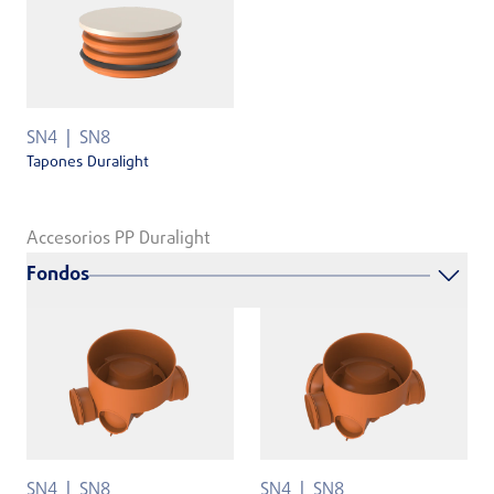
SN4
SN8
Tapones Duralight
Accesorios PP Duralight
Fondos
SN4
SN8
SN4
SN8