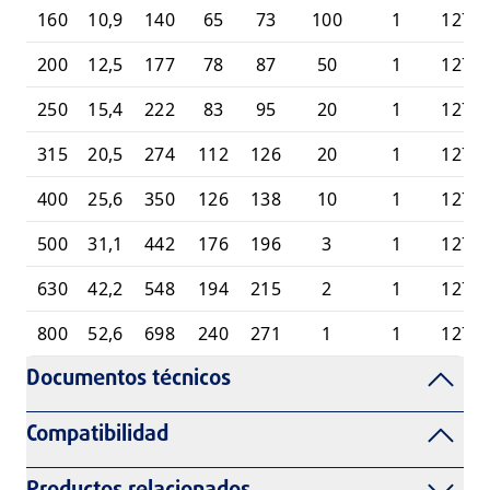
160
10,9
140
65
73
100
1
1270
200
12,5
177
78
87
50
1
1270
250
15,4
222
83
95
20
1
1270
315
20,5
274
112
126
20
1
1270
400
25,6
350
126
138
10
1
1270
500
31,1
442
176
196
3
1
1270
630
42,2
548
194
215
2
1
1270
800
52,6
698
240
271
1
1
1270
Documentos técnicos
Compatibilidad