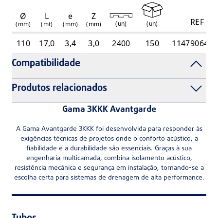
Ø
L
e
Z
REF
(
un
)
(
un
)
(mm)
(mt)
(mm)
(mm)
110
17,0
3,4
3,0
2400
150
1147906401
Compatibilidade
Produtos relacionados
Gama 3KKK Avantgarde
A Gama Avantgarde 3KKK foi desenvolvida para responder às
exigências técnicas de projetos onde o conforto acústico, a
fiabilidade e a durabilidade são essenciais. Graças à sua
engenharia multicamada, combina isolamento acústico,
resistência mecânica e segurança em instalação, tornando-se a
escolha certa para sistemas de drenagem de alta performance.