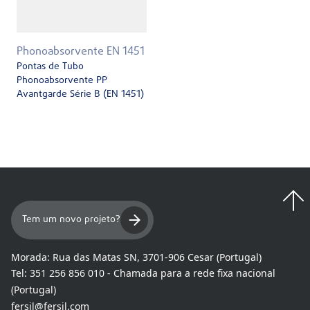
Phonoabsorvente EN 1451
Pontas de Tubo
Phonoabsorvente PP
Avantgarde Série B (EN 1451)
Tem um novo projeto?
Morada:
Rua das Matas SN, 3701-906 Cesar (Portugal)
Tel:
351 256 856 010 - Chamada para a rede fixa nacional
(Portugal)
fersil@fersil.com