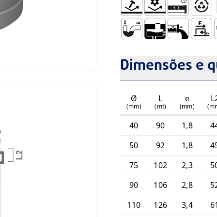
Resistente ao Impacto – TIR
Resistência Mecânic
Sistema Esta
Totalme
P
Sistema Sifonado
Caixa de Reunião
Baixa Rugosi
Baixo C
P
Dimensões e q
Ø
L
e
L
(mm)
(mt)
(mm)
(m
40
90
1,8
4
50
92
1,8
4
75
102
2,3
5
90
106
2,8
5
110
126
3,4
6