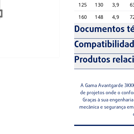
125
130
3,9
6
160
148
4,9
7
Documentos té
Compatibilida
Produtos relac
A Gama Avantgarde 3KKK f
de projetos onde o confort
Graças à sua engenharia
mecânica e segurança em i