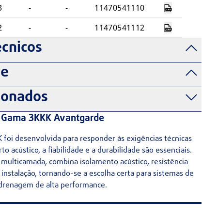
3
-
-
11470541110
2
-
-
11470541112
cnicos
de
ionados
Gama 3KKK Avantgarde
oi desenvolvida para responder às exigências técnicas
o acústico, a fiabilidade e a durabilidade são essenciais.
 multicamada, combina isolamento acústico, resistência
nstalação, tornando-se a escolha certa para sistemas de
drenagem de alta performance.