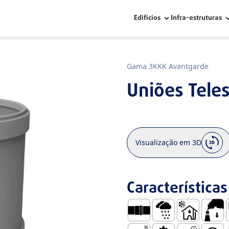
Edifícios
Infra-estruturas
Gama 3KKK Avantgarde
Uniões Teles
Visualização em 3D
Características
Embocadura para O-Ring L
Águas Pluviais
Uso no Interi
Baixa 
C