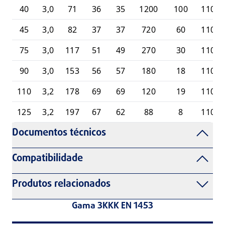
40
3,0
71
36
35
1200
100
11010
45
3,0
82
37
37
720
60
11010
75
3,0
117
51
49
270
30
11010
90
3,0
153
56
57
180
18
11010
110
3,2
178
69
69
120
19
11010
125
3,2
197
67
62
88
8
11010
Documentos técnicos
Compatibilidade
Produtos relacionados
Gama 3KKK EN 1453