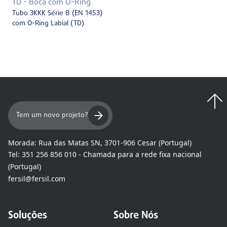
TD - Boca com O-Ring
Tubo 3KKK Série B (EN 1453)
com O-Ring Labial (TD)
Tem um novo projeto?
Morada:
Rua das Matas SN, 3701-906 Cesar (Portugal)
Tel:
351 256 856 010 - Chamada para a rede fixa nacional
(Portugal)
fersil@fersil.com
Soluções
Sobre Nós