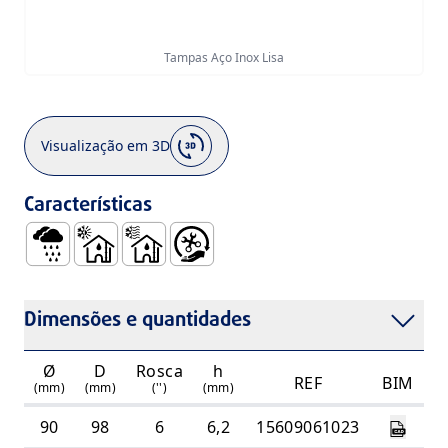
Tampas Aço Inox Lisa
Visualização em 3D
Características
Águas Pluviais
Uso no Interior de Edifícios, com Águas Residuais 
Uso no Interior de Edifícios, Apenas com Águ
Fácil Manuseamento e Instalação
Dimensões e quantidades
Ø
D
Rosca
h
REF
BIM
(mm)
(mm)
('')
(mm)
90
98
6
6,2
15609061023