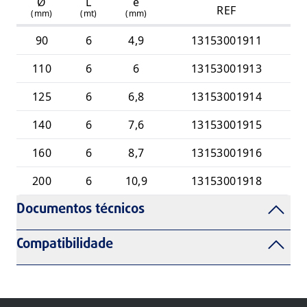
Ø
L
e
REF
(mm)
(mt)
(mm)
90
6
4,9
13153001911
110
6
6
13153001913
125
6
6,8
13153001914
140
6
7,6
13153001915
160
6
8,7
13153001916
200
6
10,9
13153001918
Documentos técnicos
Compatibilidade