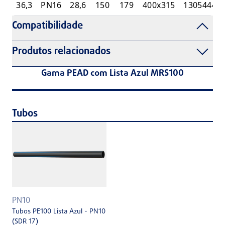
36,3
PN16
28,6
150
179
400x315
13054447
Compatibilidade
Produtos relacionados
Gama PEAD com Lista Azul MRS100
Tubos
PN10
Tubos PE100 Lista Azul - PN10
(SDR 17)