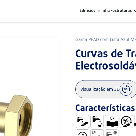
Edifícios
Infra-estruturas
Gama PEAD com Lista Azul M
Curvas de T
Electrosoldá
Visualização em 3D
Características
Abastecimento de Água
Uso com Água para
Dúctil
Fácil M
E