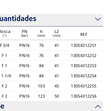
ca M e F
tral
uantidades
Rosca
PN
h
L2
REF
('')
(bar)
(mm)
(mm)
F 3/4
PN16
76
41
13054312251
F 1
PN16
76
41
13054312252
F 1
PN16
84
41
13054312253
 1.1/4
PN16
84
41
13054312254
F 2
PN16
103
45
13054312255
F 2
PN16
123
50
13054312256
de