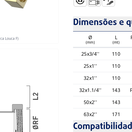
Totalmente Reciclável
Transição Fusão/Ros
Aspiração CEn
Dimensões e q
Ø
L
rca Louca F)
(mm)
(mt)
25x3/4''
110
25x1''
110
32x1''
110
32x1.1/4''
143
F
50x2''
143
63x2''
171
Compatibilida