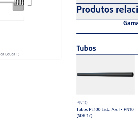
Produtos relac
Gama
Tubos
rca Louca F)
PN10
Tubos PE100 Lista Azul - PN10
(SDR 17)