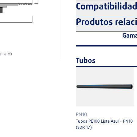
Compatibilida
Produtos relac
Gama
osca M)
Tubos
PN10
Tubos PE100 Lista Azul - PN10
(SDR 17)