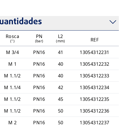
 F
ião Roscada (UR)
tral
uantidades
Rosca
PN
L2
REF
('')
(bar)
(mm)
M 3/4
PN16
41
13054312231
M 1
PN16
40
13054312232
M 1.1/2
PN16
40
13054312233
M 1.1/4
PN16
42
13054312234
M 1.1/2
PN16
45
13054312235
M 1.1/2
PN16
50
13054312236
M 2
PN16
50
13054312237