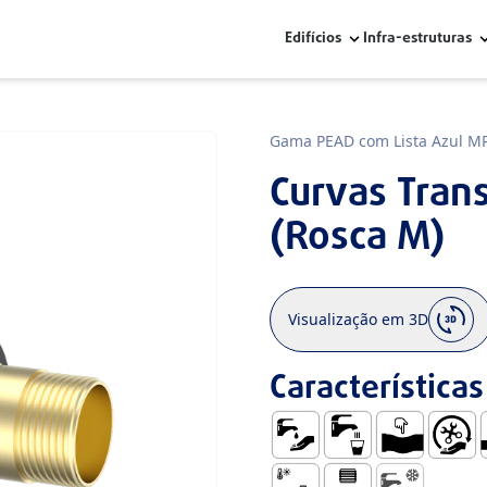
Edifícios
Infra-estruturas
Gama PEAD com Lista Azul M
Curvas Trans
(Rosca M)
Visualização em 3D
Características
Abastecimento de Água
Uso com Água para
Dúctil
Fácil M
E