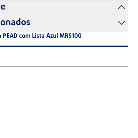
de
ionados
 PEAD com Lista Azul MRS100