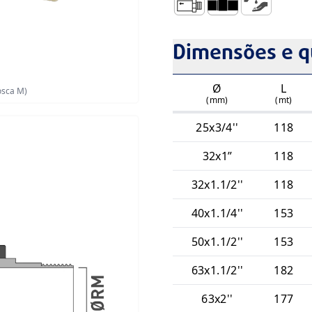
Transição Fusão/Rosca M e
Embocadura para Un
Aspiração CEn
Dimensões e q
Ø
L
osca M)
(mm)
(mt)
25x3/4''
118
32x1”
118
32x1.1/2''
118
40x1.1/4''
153
50x1.1/2''
153
63x1.1/2''
182
63x2''
177