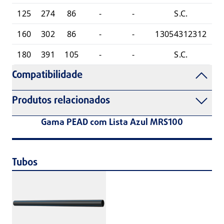
125
274
86
-
-
S.C.
160
302
86
-
-
13054312312
180
391
105
-
-
S.C.
Compatibilidade
Produtos relacionados
Gama PEAD com Lista Azul MRS100
Tubos