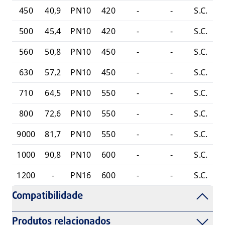
450
40,9
PN10
420
-
-
S.C.
500
45,4
PN10
420
-
-
S.C.
560
50,8
PN10
450
-
-
S.C.
630
57,2
PN10
450
-
-
S.C.
710
64,5
PN10
550
-
-
S.C.
800
72,6
PN10
550
-
-
S.C.
9000
81,7
PN10
550
-
-
S.C.
1000
90,8
PN10
600
-
-
S.C.
1200
-
PN16
600
-
-
S.C.
Compatibilidade
Produtos relacionados