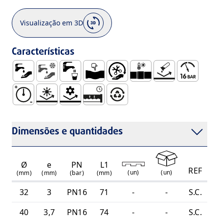
Visualização em 3D
Características
Abastecimento de Água
Abastecimento de Água Fria
Uso com Água para Consumo Humano, Sob 
Dúctil
Fácil Manuseamento e Instala
Embocadura para União 
Não Sofre Corrosã
Pressão de 
Resistente a Altas Pressões
Resistente Aos Raios UV
Resistência Mecânica
Sistema Estanque e Duradouro
Totalmente Reciclável
Dimensões e quantidades
Ø
e
PN
L1
REF
(
un
)
(
un
)
(mm)
(mm)
(bar)
(mm)
32
3
PN16
71
-
-
S.C.
40
3,7
PN16
74
-
-
S.C.