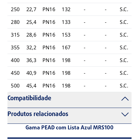
250
22,7
PN16
132
-
-
S.C.
280
25,4
PN16
133
-
-
S.C.
315
28,6
PN16
153
-
-
S.C.
355
32,2
PN16
167
-
-
S.C.
400
36,3
PN16
198
-
-
S.C.
450
40,9
PN16
198
-
-
S.C.
500
45,4
PN16
198
-
-
S.C.
Compatibilidade
Produtos relacionados
Gama PEAD com Lista Azul MRS100