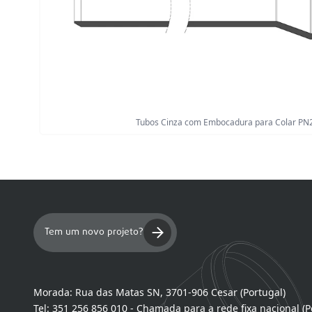
Tubos Cinza com Embocadura para Colar PN2
Tem um novo projeto?
Morada:
Rua das Matas SN, 3701-906 Cesar (Portugal)
Tel:
351 256 856 010 - Chamada para a rede fixa nacional (P