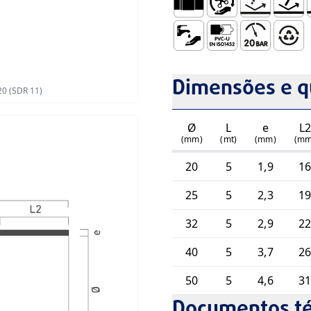
Embocadura para Colar (T
Fácil Manuseamento
Não Sofre Cor
Resiste
R
Abastecimento de Água
Compatível com Ace
Pressão de Se
Totalme
Dimensões e q
0 (SDR 11)
Ø
L
e
L
(mm)
(mt)
(mm)
(mm
20
5
1,9
1
25
5
2,3
1
32
5
2,9
2
40
5
3,7
2
50
5
4,6
3
Documentos té