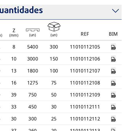
uantidades
1
Z
REF
BIM
(
un
)
(
un
)
m)
(mm)
2
8
5400
300
11010112105
6
10
3000
150
11010112106
0
13
1800
100
11010112107
6
16
1275
75
11010112108
0
39
750
50
11010112109
6
33
450
30
11010112111
6
30
300
25
11010112112
8
37
260
20
11010112113