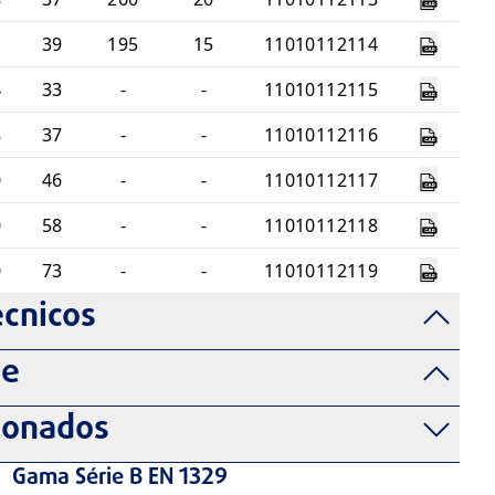
1
39
195
15
11010112114
4
33
-
-
11010112115
8
37
-
-
11010112116
0
46
-
-
11010112117
0
58
-
-
11010112118
0
73
-
-
11010112119
cnicos
de
ionados
Gama Série B EN 1329