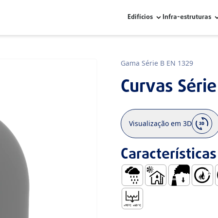
Edifícios
Infra-estruturas
Gama Série B EN 1329
Curvas Série
Visualização em 3D
Características
Águas Pluviais
Uso no Interior de E
Baixa Emissã
Compor
F
Temperatura de Descarga I