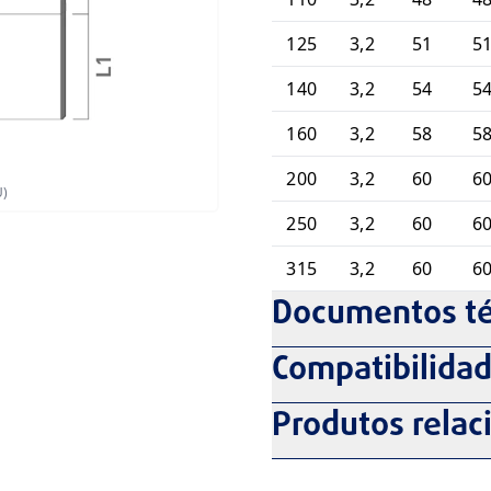
125
3,2
51
5
140
3,2
54
5
160
3,2
58
5
200
3,2
60
6
U)
250
3,2
60
6
315
3,2
60
6
Documentos té
Compatibilida
Produtos relac