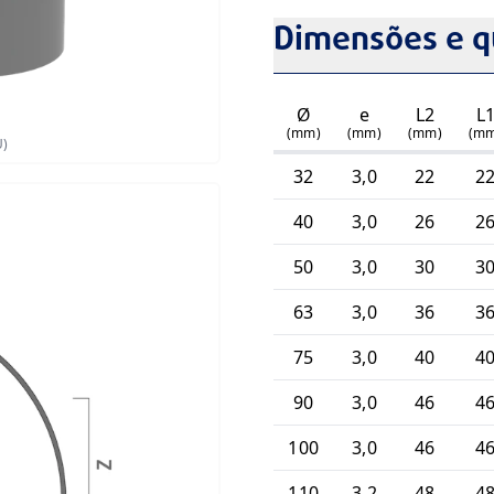
Dimensões e q
Ø
e
L2
L
(mm)
(mm)
(mm)
(m
U)
32
3,0
22
2
40
3,0
26
2
50
3,0
30
3
63
3,0
36
3
75
3,0
40
4
90
3,0
46
4
100
3,0
46
4
110
3,2
48
4