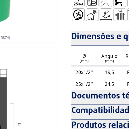
Pressão de Serviço – 25 Ba
Aquecimento por pi
AFS – Águas Fr
AQS - Á
A
Fácil Manuseamento e Ins
ISolamento Térmico 
Não Sofre Cor
Radiad
R
Dimensões e q
15874)
Ø
Angulo
R
(mm)
(mm)
20x1/2''
19,5
25x1/2''
24,5
Documentos té
Compatibilida
Produtos relac