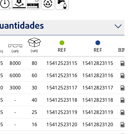
talação
(Baixa Condutividade Térmica)
rosão (Resistente à Corrosão)
ores Simples
esistente a Altas Pressões
Resistência Mecânica
Sistema Estanque e Duradouro
Totalmente Reciclável
Uso com Água para Consumo Huma
uantidades
1
REF
REF
BIM
(
un
)
(
un
)
m)
,5
8000
80
15412523115
15412823115
,5
6000
60
15412523116
15412823116
,0
3000
30
15412523117
15412823117
,5
-
40
15412523118
15412823118
,5
-
25
15412523119
15412823119
,5
-
16
15412523120
15412823120