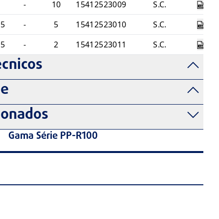
1
-
10
15412523009
S.C.
,5
-
5
15412523010
S.C.
,5
-
2
15412523011
S.C.
cnicos
de
ionados
Gama Série PP-R100