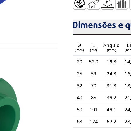
Fácil Manuseamento e Ins
ISolamento Térmico 
Não Sofre Cor
Radiad
R
Dimensões e q
Ø
L
Angulo
L
(mm)
(mt)
(mm)
(m
20
52,0
19,3
14
25
59
24,3
16
32
70
31,3
18
40
85
39,2
21
50
101
49,1
24
63
124
62,2
28