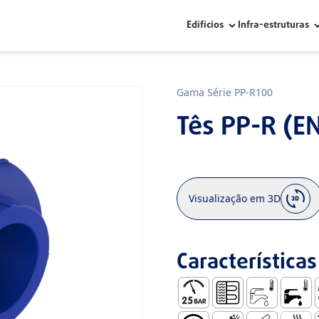
Edifícios
Infra-estruturas
Gama Série PP-R100
Tês PP-R (EN
Visualização em 3D
Características
Pressão de Serviço – 25 Ba
Aquecimento por pi
AFS – Águas Fr
AQS - Á
A