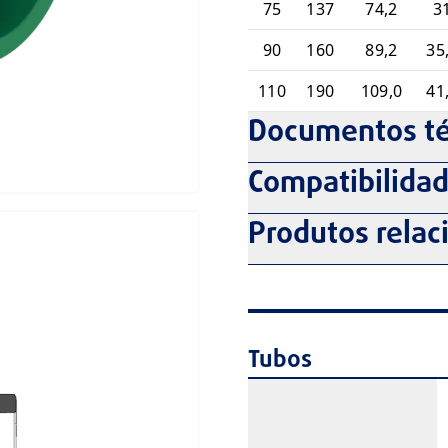
75
137
74,2
3
90
160
89,2
35
110
190
109,0
41
Documentos té
Compatibilida
Produtos relac
Tubos