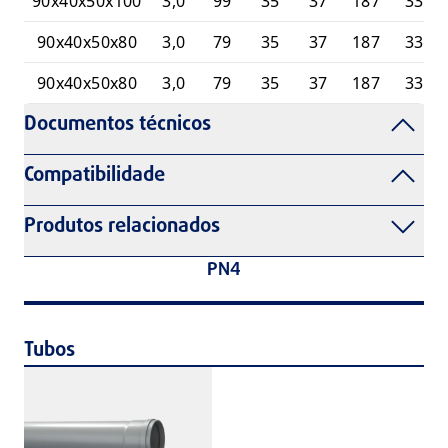
90x40x50x100
3,0
99
35
37
187
33
90x40x50x80
3,0
79
35
37
187
33
90x40x50x80
3,0
79
35
37
187
33
Documentos técnicos
Compatibilidade
Produtos relacionados
PN4
Tubos