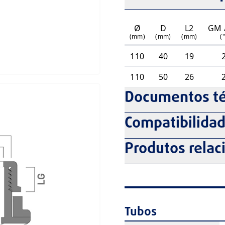
Ø
D
L2
GM 
(mm)
(mm)
(mm)
('
110
40
19
110
50
26
Documentos té
Compatibilida
Produtos relac
Tubos