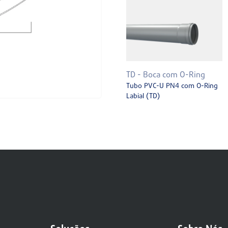
TD - Boca com O-Ring
Tubo PVC-U PN4 com O-Ring
Labial (TD)