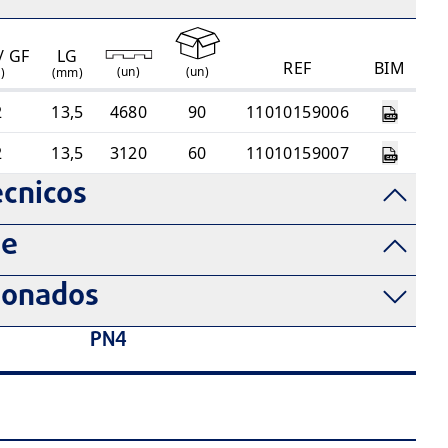
/ GF
LG
REF
BIM
(
un
)
(
un
)
')
(mm)
2
13,5
4680
90
11010159006
2
13,5
3120
60
11010159007
cnicos
de
ionados
PN4