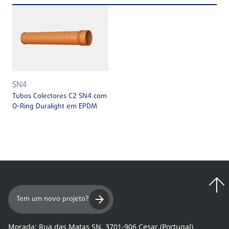
SN4
Tubos Colectores C2 SN4 com
O-Ring Duralight em EPDM
Tem um novo projeto?
Morada:
Rua das Matas SN, 3701-906 Cesar (Portugal)