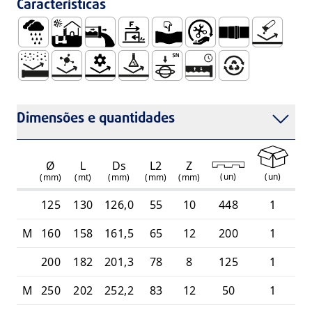
Características
Águas Pluviais
Uso Enterrado Fora do Edifício, com Águas Residua
Baixa Rugosidade da Parede Interna
Baixo Coeficiente de Atrito
Dúctil
Fácil Manuseamento e I
Embocadura para 
Não Sofre C
Resistência à Abrasão
Resistência Biológica Elevada
Resistência Mecânica
Resistência Química Elevada ( a Desc
Rigidez Circunferencial Elevad
Sistema Estanque e Du
Totalmente Recicl
Dimensões e quantidades
Ø
L
Ds
L2
Z
(
un
)
(
un
)
(mm)
(mt)
(mm)
(mm)
(mm)
125
130
126,0
55
10
448
1
1
M
160
158
161,5
65
12
200
1
1
200
182
201,3
78
8
125
1
1
M
250
202
252,2
83
12
50
1
1