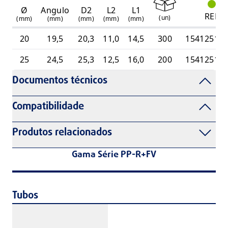
Ø
Angulo
D2
L2
L1
REF
(
un
)
(mm)
(mm)
(mm)
(mm)
(mm)
20
19,5
20,3
11,0
14,5
300
15412512
25
24,5
25,3
12,5
16,0
200
15412512
Documentos técnicos
Compatibilidade
Produtos relacionados
Gama Série PP-R+FV
Tubos